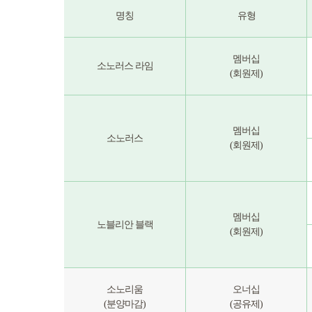
명칭
유형
멤버십
소노러스 라임
(회원제)
멤버십
소노러스
(회원제)
멤버십
노블리안 블랙
(회원제)
소노리움
오너십
(분양마감)
(공유제)