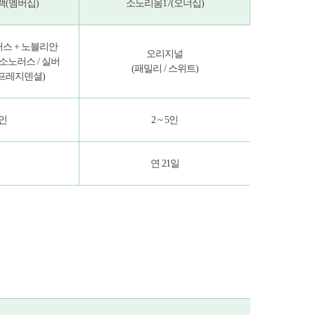
랙(멤버십)
소노리움17(오너십)
러스 + 노블리안
오리지널
 소노러스 / 실버
(패밀리 / 스위트)
/ 프레지덴셜)
8인
2 ~ 5인
연 21일