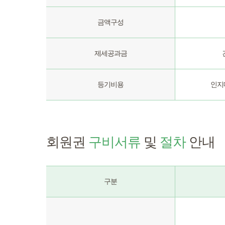
금액구성
제세공과금
등기비용
인지대
회원권
구비서류
및
절차
안내
구분