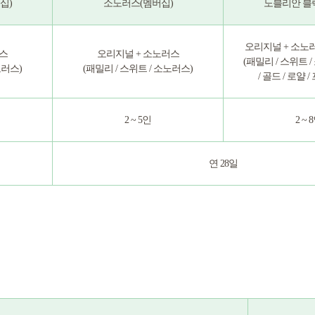
십)
소노러스(멤버십)
노블리안 블
오리지널 + 소노
러스
오리지널 + 소노러스
(패밀리 / 스위트 /
노러스)
(패밀리 / 스위트 / 소노러스)
/ 골드 / 로얄 
2 ~ 5인
2 ~ 
연 28일