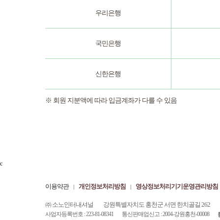
우리은행
국민은행
신한은행
※ 회원 지분액에 따라 입금계좌가 다를 수 있음
c
이용약관
개인정보처리방침
영상정보처리기기운영관리방침
㈜ 소노인터내셔널
강원특별자치도 홍천군 서면 한치골길 262
사업자등록번호 : 223-81-08341
통신판매업신고 : 2004-강원홍천-00008