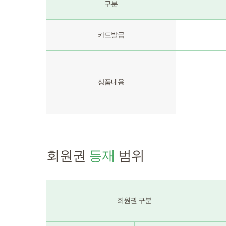
구분
카드발급
상품내용
회원권
등재
범위
회원권 구분