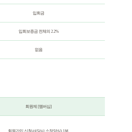
입회금
입회보증금 전체의 2.2%
없음
회원제 [멤버십]
회원가입 신청서(당사 소정양식) 1부,