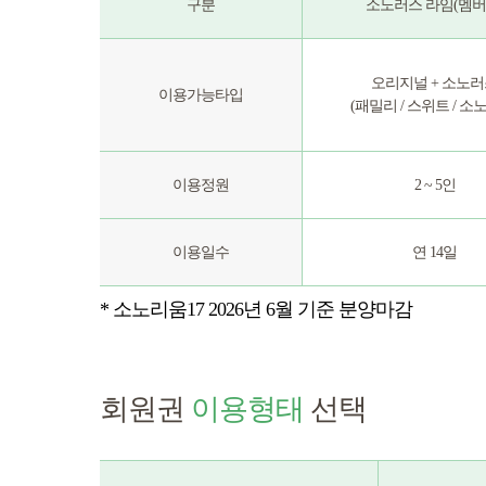
구분
소노러스 라임(멤버
오리지널 + 소노
이용가능타입
(패밀리 / 스위트 / 소
이용정원
2 ~ 5인
이용일수
연 14일
* 소노리움17 2026년 6월 기준 분양마감
회원권
이용형태
선택