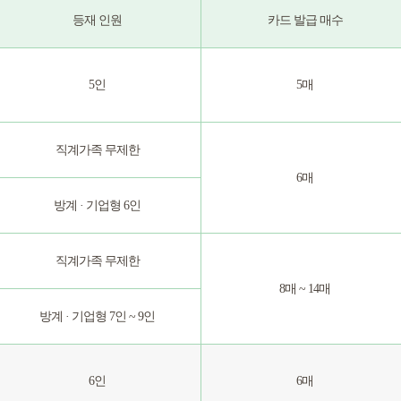
등재 인원
카드 발급 매수
5인
5매
직계가족 무제한
6매
방계 · 기업형 6인
직계가족 무제한
8매 ~ 14매
방계 · 기업형 7인 ~ 9인
6인
6매