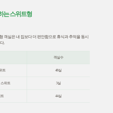
하는 스위트형
형 객실은 내 집보다 더 편안함으로 휴식과 추억을 동시
다.
명
객실수
위트
48실
 스위트
3실
위트
44실