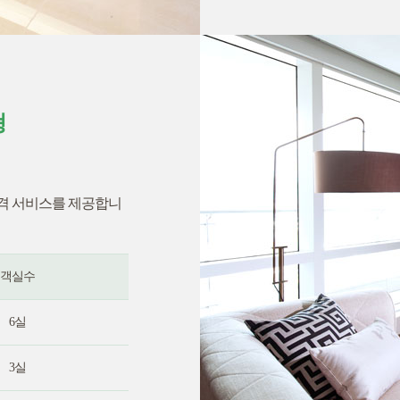
형
품격 서비스를 제공합니
객실수
6실
3실