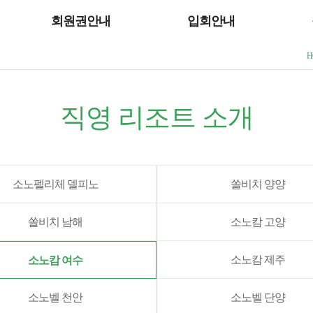
회원권안내
입회안내
H
직영 리조트 소개
소노펠리체 델피노
쏠비치 양양
쏠비치 남해
소노캄 고양
소노캄 제주
소노캄 여수
소노벨 천안
소노벨 단양