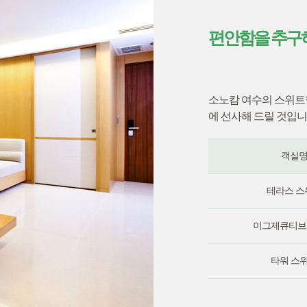
편안함을 추구
소노캄 여수의 스위트
에 선사해 드릴 것입니
객실
테라스 스
이그제큐티브
타워 스