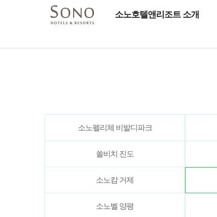
소노호텔앤리조트 소개
소노펠리체 비발디파크
쏠비치 진도
소노캄 거제
소노벨 양평