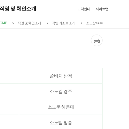
직영 및 체인소개
고객센터
사이트맵
OME
직영 및 체인소개
직영 리조트 소개
소노캄 여수
쏠비치 삼척
소노캄 경주
소노문 해운대
소노벨 청송